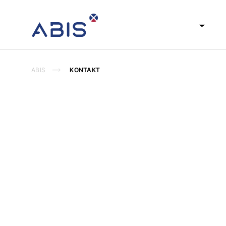
Home
Firma
Ofert
AUTOMATYKA I INFORMATYKA
PRZEMYSŁOWA
ABIS
KONTAKT
Kontakt z nami
Automatyzacja procesów przemysłowych jest 
oraz optymalizacji jej kosztów. Jesteśmy sp
rozwiązania przeznaczone do kontrolowania 
stronę ponieważ jesteście zainteresowani u