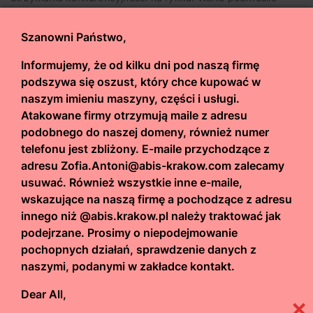
znaczenie szkoleń w kontekście szybko zmieniających się
technologii oraz rosnących oczekiwań firm. Inwestycje
Szanowni Państwo,
w rozwój zespołu pozwalają organizacjom dostosować się
Informujemy, że od kilku dni pod naszą firmę
do nowych wyzwań oraz utrzymać wysoką jakość
podszywa się oszust, który chce kupować w
świadczonych usług. Wsparcie ekspertów z zakresu robotyki,
naszym imieniu maszyny, części i usługi.
informatyki i automatyki stanowi dodatkowy atut dla
Atakowane firmy otrzymują maile z adresu
przedsiębiorstw korzystających z usług
firmy świadczącej
podobnego do naszej domeny, również numer
usługi automatyki procesowej
. Dzięki temu mogą liczyć
telefonu jest zbliżony. E-maile przychodzące z
na profesjonalne doradztwo oraz pomoc w rozwiązywaniu
adresu Zofia.Antoni@abis-krakow.com zalecamy
problemów związanych z funkcjonowaniem systemu
usuwać. Również wszystkie inne e-maile,
automatyki. Szkolenia nie tylko zwiększają umiejętności
wskazujące na naszą firmę a pochodzące z adresu
innego niż @abis.krakow.pl należy traktować jak
techniczne, ale także budują bardziej zgrany i wydajny
podejrzane. Prosimy o niepodejmowanie
zespół działający wspólnie, co w dłuższej perspektywie
pochopnych działań, sprawdzenie danych z
przekłada się na sukces całej organizacji.
naszymi, podanymi w zakładce kontakt.
Trendy w rozwoju automatyki procesowej
Dear All,