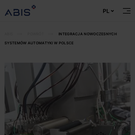
PL
Otwó
lub
Zamk
Men
AUTOMATYKA I INFORMATYKA
PRZEMYSŁOWA
ABIS
POWRÓT
INTEGRACJA NOWOCZESNYCH
SYSTEMÓW AUTOMATYKI W POLSCE