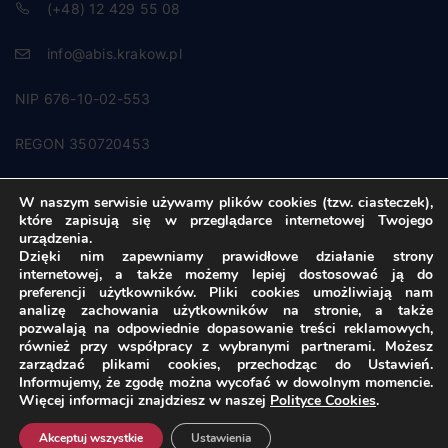
(+48) 12 429 55 08
info@abis.krakow.pl
NIP 676-10-02-553
REGON 350720453
W naszym serwisie używamy plików cookies (tzw. ciasteczek),
które zapisują się w przeglądarce internetowej Twojego
Udostępnianie zasobów
Certyfikaty
urządzenia.
Dzięki nim zapewniamy prawidłowe działanie strony
RODO
Praktyki/staże
internetowej, a także możemy lepiej dostosować ją do
preferencji użytkowników. Pliki cookies umożliwiają nam
analizę zachowania użytkowników na stronie, a także
Praca
Blog
pozwalają na odpowiednie dopasowanie treści reklamowych,
również przy współpracy z wybranymi partnerami. Możesz
Wydarzenia
Filmy promocyjne
zarządzać plikami cookies, przechodząc do Ustawień.
Informujemy, że zgodę można wycofać w dowolnym momencie.
Więcej informacji znajdziesz w naszej
Polityce Cookies
.
Polityka Cookies
by
czek.it
Akceptuj wszystkie
Ustawienia
Copyright © ABIS Sp. z o.o. Spółka Komandytowa