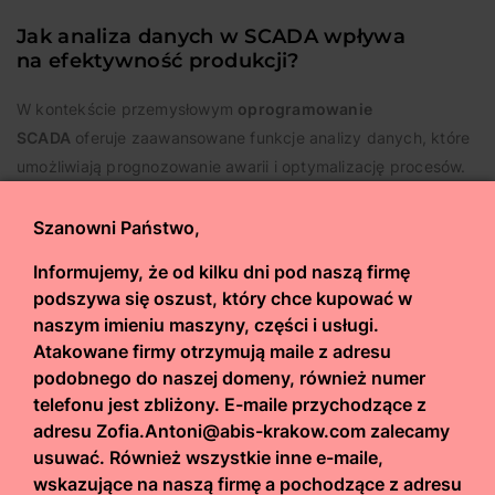
Jak analiza danych w SCADA wpływa
na efektywność produkcji?
W kontekście przemysłowym
oprogramowanie
SCADA
oferuje zaawansowane funkcje analizy danych, które
umożliwiają prognozowanie awarii i optymalizację procesów.
Dzięki analizie historycznych informacji przedsiębiorstwa
mogą podejmować lepsze decyzje dotyczące konserwacji
Szanowni Państwo,
i modernizacji maszyn. To prowadzi do
zmniejszenia
Informujemy, że od kilku dni pod naszą firmę
przestojów oraz obniżenia kosztów eksploatacji
. W efekcie
podszywa się oszust, który chce kupować w
produkcja staje się bardziej efektywna i rentowna. Analiza
naszym imieniu maszyny, części i usługi.
danych w SCADA wpływa także na monitorowanie wydajności
Atakowane firmy otrzymują maile z adresu
maszyn oraz linii produkcyjnych.
podobnego do naszej domeny, również numer
Przemysłowe
oprogramowanie SCADA
zbiera informacje
telefonu jest zbliżony. E-maile przychodzące z
o pracy urządzeń, co pozwala na identyfikację problemów
adresu Zofia.Antoni@abis-krakow.com zalecamy
oraz wdrożenie odpowiednich działań naprawczych. Dzięki
usuwać. Również wszystkie inne e-maile,
wskazujące na naszą firmę a pochodzące z adresu
temu przedsiębiorstwa mogą utrzymać wysoką jakość