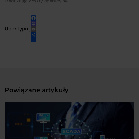
i redukując koszty operacyjne.
Facebook
Mastodon
Email
Udostępnij
Share
Powiązane artykuły