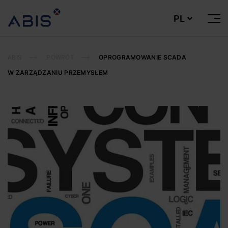
PL
Otwó
lub
Zamk
Men
AUTOMATYKA I INFORMATYKA
PRZEMYSŁOWA
ABIS
POWRÓT
OPROGRAMOWANIE SCADA
W ZARZĄDZANIU PRZEMYSŁEM