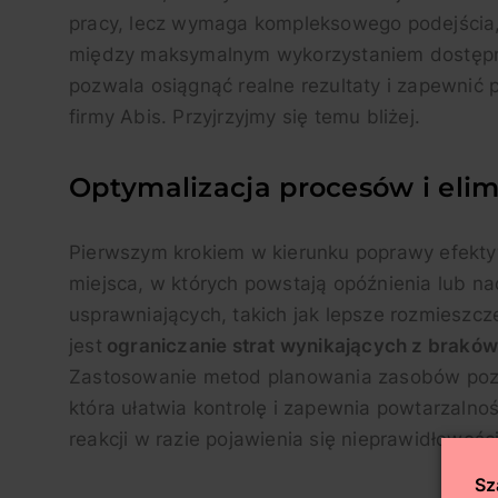
pracy, lecz wymaga kompleksowego podejścia, k
między maksymalnym wykorzystaniem dostępny
pozwala osiągnąć realne rezultaty i zapewnić 
firmy Abis. Przyjrzyjmy się temu bliżej.
Optymalizacja procesów i elim
Pierwszym krokiem w kierunku poprawy efekty
miejsca, w których powstają opóźnienia lub n
usprawniających, takich jak lepsze rozmieszc
jest
ograniczanie strat wynikających z brak
Zastosowanie metod planowania zasobów pozwal
która ułatwia kontrolę i zapewnia powtarzaln
reakcji w razie pojawienia się nieprawidłowośc
Sz