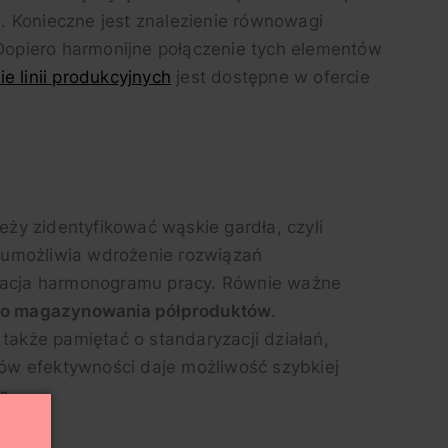
. Konieczne jest znalezienie równowagi
opiero harmonijne połączenie tych elementów
e linii produkcyjnych
jest dostępne w ofercie
leży zidentyfikować wąskie gardła, czyli
w umożliwia wdrożenie rozwiązań
fikacja harmonogramu pracy. Równie ważne
ego magazynowania półproduktów
.
akże pamiętać o standaryzacji działań,
ków efektywności daje możliwość szybkiej
a.