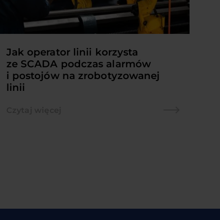
Jak operator linii korzysta
Ja
ze SCADA podczas alarmów
a
i postojów na zrobotyzowanej
c
linii
i
Czytaj więcej
Cz