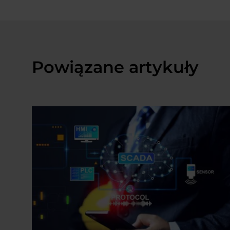
Zo
su
se
no
th
Powiązane artykuły