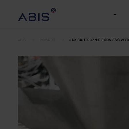
Home
Firma
Ofert
AUTOMATYKA I INFORMATYKA
PRZEMYSŁOWA
ABIS
POWRÓT
JAK SKUTECZNIE PODNIEŚĆ WY