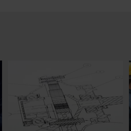
fia.Antoni@abis-krakow.com. You should also treat as
spicious any other emails referring to our company that ar
nt from an address other than @abis.krakow.pl. Please do
t take any hasty action; instead, verify the details against
ose provided in our ‘Contact’ section.