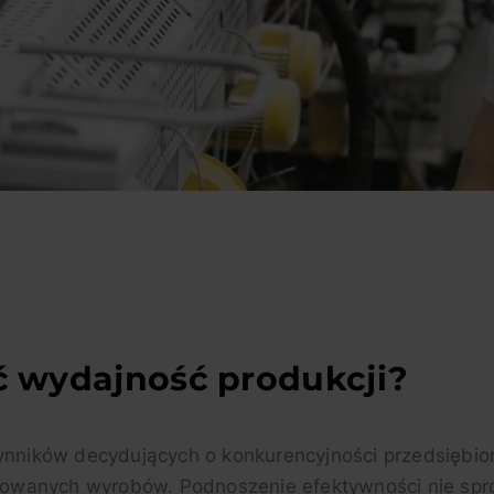
ć wydajność produkcji?
nników decydujących o konkurencyjności przedsiębiors
ferowanych wyrobów. Podnoszenie efektywności nie sp