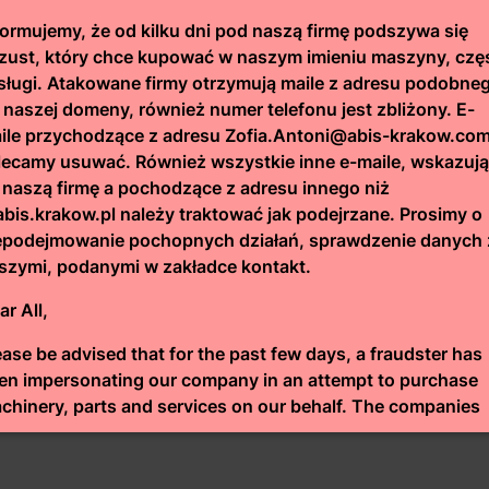
ji pracowników
formujemy, że od kilku dni pod naszą firmę podszywa się
zust, który chce kupować w naszym imieniu maszyny, czę
ży od stosowanych narzędzi oraz umiejętności zatru
usługi. Atakowane firmy otrzymują maile z adresu podobne
ności i integracja oprogramowania
pozwalają znacząco
 naszej domeny, również numer telefonu jest zbliżony. E-
ile przychodzące z adresu Zofia.Antoni@abis-krakow.co
wiadczenie personelu, gdyż nawet najbardziej zaawa
lecamy usuwać. Również wszystkie inne e-maile, wskazuj
ogramy rozwoju kompetencji sprawiają, że zespół lepiej
 naszą firmę a pochodzące z adresu innego niż
kultury pracy nastawionej na ciągłe doskonalenie, w kt
bis.krakow.pl należy traktować jak podejrzane. Prosimy o
apitałem ludzkim pozwala stworzyć środowisko, w któr
epodejmowanie pochopnych działań, sprawdzenie danych 
szymi, podanymi w zakładce kontakt.
ar All,
ease be advised that for the past few days, a fraudster has
en impersonating our company in an attempt to purchase
chinery, parts and services on our behalf. The companies
rgeted are receiving emails from an address similar to our
main, and the telephone number is also similar. We
commend deleting any emails sent from the address