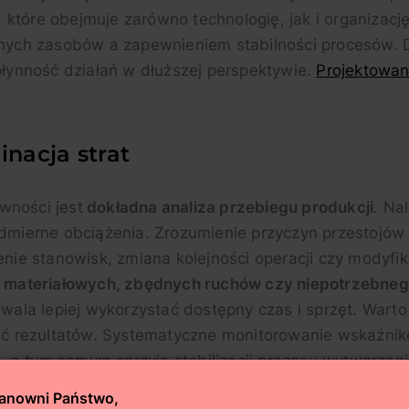
tóre obejmuje zarówno technologię, jak i organizację
ch zasobów a zapewnieniem stabilności procesów. D
płynność działań w dłuższej perspektywie.
Projektowani
inacja strat
wności jest
dokładna analiza przebiegu produkcji
. Na
admierne obciążenia. Zrozumienie przyczyn przestojó
zenie stanowisk, zmiana kolejności operacji czy mody
ów materiałowych, zbędnych ruchów czy niepotrzebn
a lepiej wykorzystać dostępny czas i sprzęt. Warto t
ość rezultatów. Systematyczne monitorowanie wskaźni
i, a tym samym sprzyja stabilizacji procesu wytwarzani
anowni Państwo,